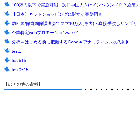
100万円以下で実施可能！訪日中国人向けインバウンドＰＲ施策
【日本】ネットショッピングに関する実態調査
幼稚園/保育園保護者会でママ10万人(最大)へ直接手渡しサンプリン
企業特定webプロモーションver.01
分析をはじめる前に把握するGoogle アナリティクスの3原則
test1
test615
test0615
【のその他の資料】