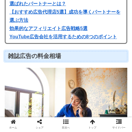
選ばれたパートナーとは？
【おすすめ広告代理店5選】成功を導くパートナーを
選ぶ方法
効果的なアフィリエイト広告戦略5選
YouTube広告会社を活用するための8つのポイント
雑誌広告の料金相場
ホーム
シェア
目次へ
トップ
サイドバー