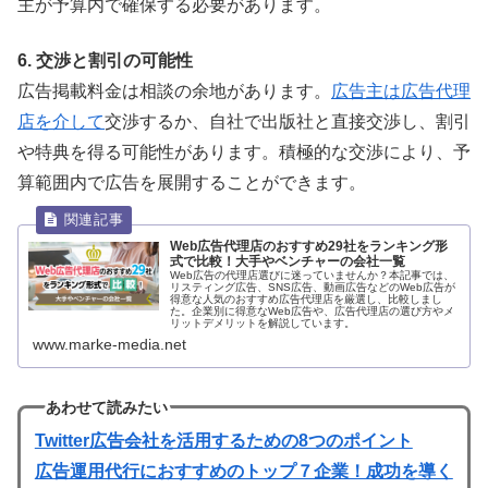
主が予算内で確保する必要があります。
6. 交渉と割引の可能性
広告掲載料金は相談の余地があります。
広告主は広告代理
店を介して
交渉するか、自社で出版社と直接交渉し、割引
や特典を得る可能性があります。積極的な交渉により、予
算範囲内で広告を展開することができます。
Web広告代理店のおすすめ29社をランキング形
式で比較！大手やベンチャーの会社一覧
Web広告の代理店選びに迷っていませんか？本記事では、
リスティング広告、SNS広告、動画広告などのWeb広告が
得意な人気のおすすめ広告代理店を厳選し、比較しまし
た。企業別に得意なWeb広告や、広告代理店の選び方やメ
リットデメリットを解説しています。
www.marke-media.net
あわせて読みたい
Twitter広告会社を活用するための8つのポイント
広告運用代行におすすめのトップ７企業！成功を導く